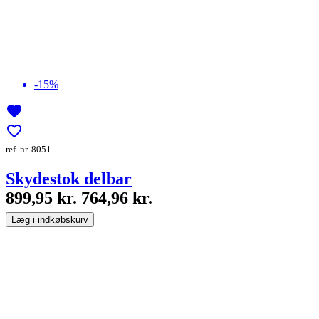
-15%
favorite
favorite_border
ref. nr. 8051
Skydestok delbar
899,95 kr.
764,96 kr.
Læg i indkøbskurv