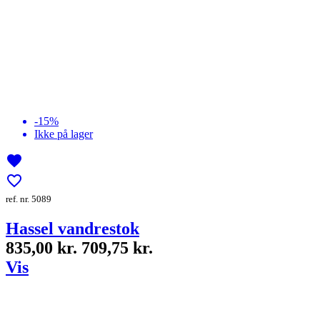
-15%
Ikke på lager
favorite
favorite_border
ref. nr. 5089
Hassel vandrestok
835,00 kr.
709,75 kr.
Vis