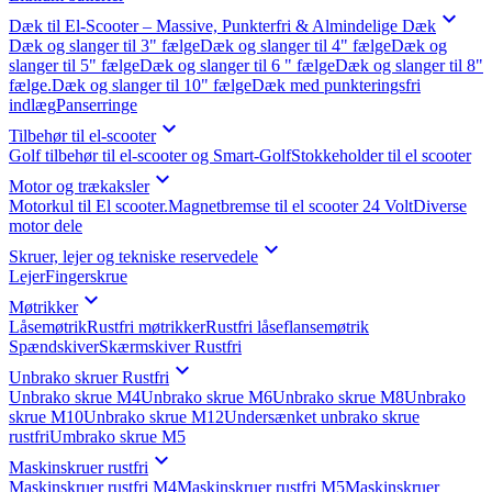

Dæk til El-Scooter – Massive, Punkterfri & Almindelige Dæk
Dæk og slanger til 3" fælge
Dæk og slanger til 4" fælge
Dæk og
slanger til 5" fælge
Dæk og slanger til 6 " fælge
Dæk og slanger til 8"
fælge.
Dæk og slanger til 10" fælge
Dæk med punkteringsfri
indlæg
Panserringe

Tilbehør til el-scooter
Golf tilbehør til el-scooter og Smart-Golf
Stokkeholder til el scooter

Motor og trækaksler
Motorkul til El scooter.
Magnetbremse til el scooter 24 Volt
Diverse
motor dele

Skruer, lejer og tekniske reservedele
Lejer
Fingerskrue

Møtrikker
Låsemøtrik
Rustfri møtrikker
Rustfri låseflansemøtrik
Spændskiver
Skærmskiver Rustfri

Unbrako skruer Rustfri
Unbrako skrue M4
Unbrako skrue M6
Unbrako skrue M8
Unbrako
skrue M10
Unbrako skrue M12
Undersænket unbrako skrue
rustfri
Umbrako skrue M5

Maskinskruer rustfri
Maskinskruer rustfri M4
Maskinskruer rustfri M5
Maskinskruer