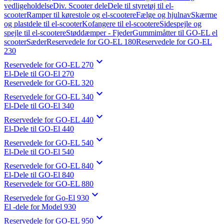
vedligeholdelse
Div. Scooter dele
Dele til styretøj til el-
scooter
Ramper til kørestole og el-scootere
Fælge og hjulnav
Skærme
og plastdele til el-scooter
Kofangere til el-scootere
Sidespejle og
spejle til el-scootere
Støddæmper - Fjeder
Gummimåtter til GO-EL el
scooter
Sæder
Reservedele for GO-EL 180
Reservedele for GO-EL
230

Reservedele for GO-EL 270
El-Dele til GO-El 270
Reservedele for GO-EL 320

Reservedele for GO-EL 340
El-Dele til GO-El 340

Reservedele for GO-EL 440
El-Dele til GO-El 440

Reservedele for GO-EL 540
El-Dele til GO-El 540

Reservedele for GO-EL 840
El-Dele til GO-El 840
Reservedele for GO-EL 880

Reservedele for Go-El 930
El -dele for Model 930

Reservedele for GO-EL 950