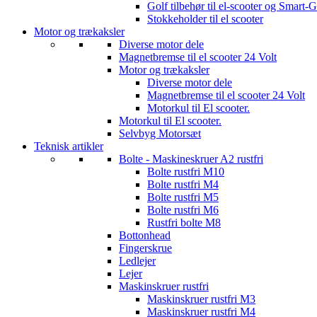
Golf tilbehør til el-scooter og Smart-G
Stokkeholder til el scooter
Motor og trækaksler
Diverse motor dele
Magnetbremse til el scooter 24 Volt
Motor og trækaksler
Diverse motor dele
Magnetbremse til el scooter 24 Volt
Motorkul til El scooter.
Motorkul til El scooter.
Selvbyg Motorsæt
Teknisk artikler
Bolte - Maskineskruer A2 rustfri
Bolte rustfri M10
Bolte rustfri M4
Bolte rustfri M5
Bolte rustfri M6
Rustfri bolte M8
Bottonhead
Fingerskrue
Ledlejer
Lejer
Maskinskruer rustfri
Maskinskruer rustfri M3
Maskinskruer rustfri M4