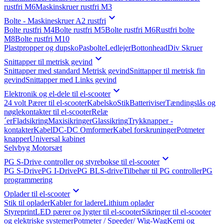
rustfri M6
Maskinskruer rustfri M3

Bolte - Maskineskruer A2 rustfri
Bolte rustfri M4
Bolte rustfri M5
Bolte rustfri M6
Rustfri bolte
M8
Bolte rustfri M10
Plastpropper og dupsko
Pasbolte
Ledlejer
Bottonhead
Div Skruer

Snittapper til metrisk gevind
Snittapper med standard Metrisk gevind
Snittapper til metrisk fin
gevind
Snittapper med Links gevind

Elektronik og el-dele til el-scooter
24 volt Pærer til el-scooter
Kabelsko
Stik
Batteriviser
Tændingslås og
nøglekontakter til el-scooter
Relæ
´er
Fladsikring
Maxisikringer
Glassikring
Trykknapper -
kontakter
Kabel
DC-DC Omformer
Kabel forskruninger
Potmeter
knapper
Universal kabinet
Selvbyg Motorsæt

PG S-Drive controller og styrebokse til el-scooter
PG S-Drive
PG I-Drive
PG BLS-drive
Tilbehør til PG controller
PG
programmering

Oplader til el-scooter
Stik til oplader
Kabler for ladere
Lithium oplader
Styreprint
LED pærer og lygter til el-scooter
Sikringer til el-scooter
og elektriske systemer
Potmeter / Speeder/ Wig-Wag
Kemi og