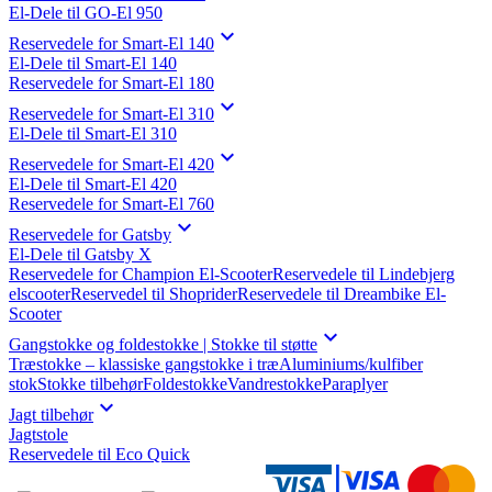
El-Dele til GO-El 950

Reservedele for Smart-El 140
El-Dele til Smart-El 140
Reservedele for Smart-El 180

Reservedele for Smart-El 310
El-Dele til Smart-El 310

Reservedele for Smart-El 420
El-Dele til Smart-El 420
Reservedele for Smart-El 760

Reservedele for Gatsby
El-Dele til Gatsby X
Reservedele for Champion El-Scooter
Reservedele til Lindebjerg
elscooter
Reservedel til Shoprider
Reservedele til Dreambike El-
Scooter

Gangstokke og foldestokke | Stokke til støtte
Træstokke – klassiske gangstokke i træ
Aluminiums/kulfiber
stok
Stokke tilbehør
Foldestokke
Vandrestokke
Paraplyer

Jagt tilbehør
Jagtstole
Reservedele til Eco Quick