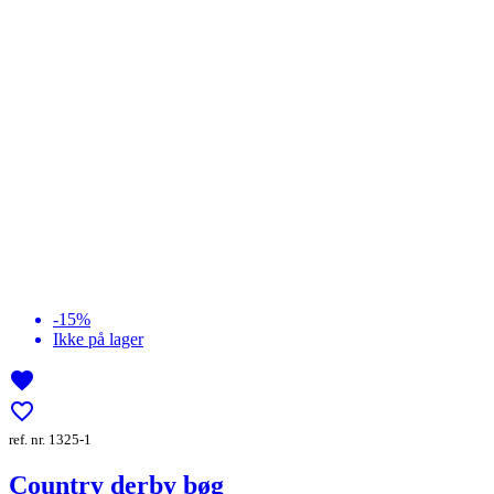
-15%
Ikke på lager
favorite
favorite_border
ref. nr. 1325-1
Country derby bøg