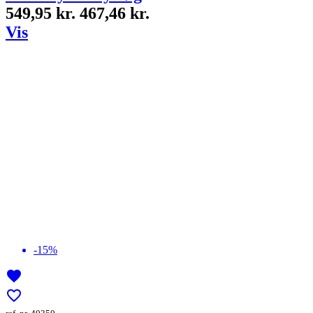
549,95 kr.
467,46 kr.
Vis
-15%
favorite
favorite_border