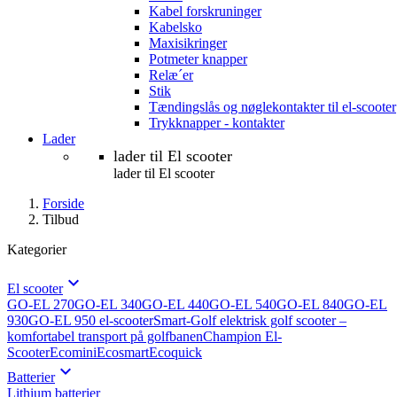
Kabel forskruninger
Kabelsko
Maxisikringer
Potmeter knapper
Relæ´er
Stik
Tændingslås og nøglekontakter til el-scooter
Trykknapper - kontakter
Lader
lader til El scooter
lader til El scooter
Forside
Tilbud
Kategorier

El scooter
GO-EL 270
GO-EL 340
GO-EL 440
GO-EL 540
GO-EL 840
GO-EL
930
GO-EL 950 el-scooter
Smart-Golf elektrisk golf scooter –
komfortabel transport på golfbanen
Champion El-
Scooter
Ecomini
Ecosmart
Ecoquick

Batterier
Lithium batterier