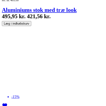
ref. nr. 40350
Aluminiums stok med træ look
495,95 kr.
421,56 kr.
Læg i indkøbskurv
-15%
favorite