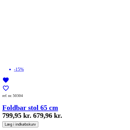
-15%
favorite
favorite_border
ref. nr. 50304
Foldbar stol 65 cm
799,95 kr.
679,96 kr.
Læg i indkøbskurv