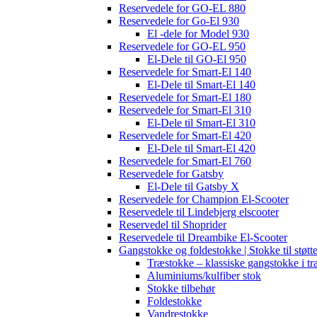
Reservedele for GO-EL 880
Reservedele for Go-El 930
El -dele for Model 930
Reservedele for GO-EL 950
El-Dele til GO-El 950
Reservedele for Smart-El 140
El-Dele til Smart-El 140
Reservedele for Smart-El 180
Reservedele for Smart-El 310
El-Dele til Smart-El 310
Reservedele for Smart-El 420
El-Dele til Smart-El 420
Reservedele for Smart-El 760
Reservedele for Gatsby
El-Dele til Gatsby X
Reservedele for Champion El-Scooter
Reservedele til Lindebjerg elscooter
Reservedel til Shoprider
Reservedele til Dreambike El-Scooter
Gangstokke og foldestokke | Stokke til støtt
Træstokke – klassiske gangstokke i tr
Aluminiums/kulfiber stok
Stokke tilbehør
Foldestokke
Vandrestokke