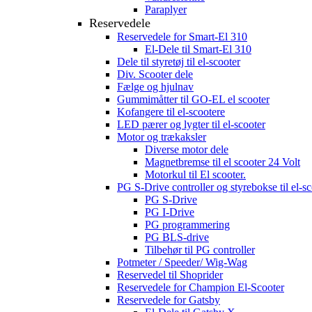
Paraplyer
Reservedele
Reservedele for Smart-El 310
El-Dele til Smart-El 310
Dele til styretøj til el-scooter
Div. Scooter dele
Fælge og hjulnav
Gummimåtter til GO-EL el scooter
Kofangere til el-scootere
LED pærer og lygter til el-scooter
Motor og trækaksler
Diverse motor dele
Magnetbremse til el scooter 24 Volt
Motorkul til El scooter.
PG S-Drive controller og styrebokse til el-sc
PG S-Drive
PG I-Drive
PG programmering
PG BLS-drive
Tilbehør til PG controller
Potmeter / Speeder/ Wig-Wag
Reservedel til Shoprider
Reservedele for Champion El-Scooter
Reservedele for Gatsby