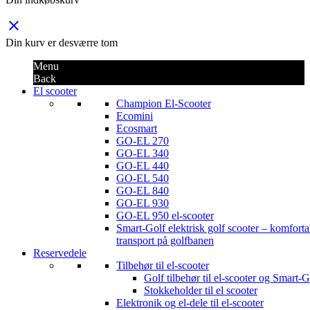
close
Din kurv er desværre tom
Menu
Back
El scooter
Champion El-Scooter
Ecomini
Ecosmart
GO-EL 270
GO-EL 340
GO-EL 440
GO-EL 540
GO-EL 840
GO-EL 930
GO-EL 950 el-scooter
Smart-Golf elektrisk golf scooter – komforta
transport på golfbanen
Reservedele
Tilbehør til el-scooter
Golf tilbehør til el-scooter og Smart-G
Stokkeholder til el scooter
Elektronik og el-dele til el-scooter