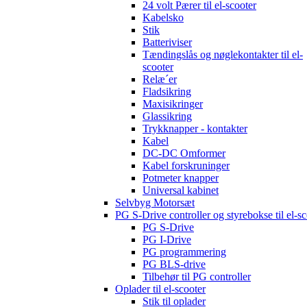
24 volt Pærer til el-scooter
Kabelsko
Stik
Batteriviser
Tændingslås og nøglekontakter til el-
scooter
Relæ´er
Fladsikring
Maxisikringer
Glassikring
Trykknapper - kontakter
Kabel
DC-DC Omformer
Kabel forskruninger
Potmeter knapper
Universal kabinet
Selvbyg Motorsæt
PG S-Drive controller og styrebokse til el-sc
PG S-Drive
PG I-Drive
PG programmering
PG BLS-drive
Tilbehør til PG controller
Oplader til el-scooter
Stik til oplader