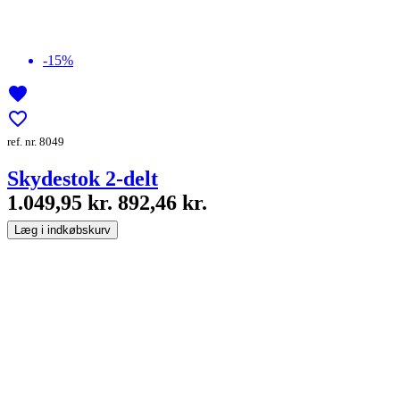
-15%
favorite
favorite_border
ref. nr. 8049
Skydestok 2-delt
1.049,95 kr.
892,46 kr.
Læg i indkøbskurv