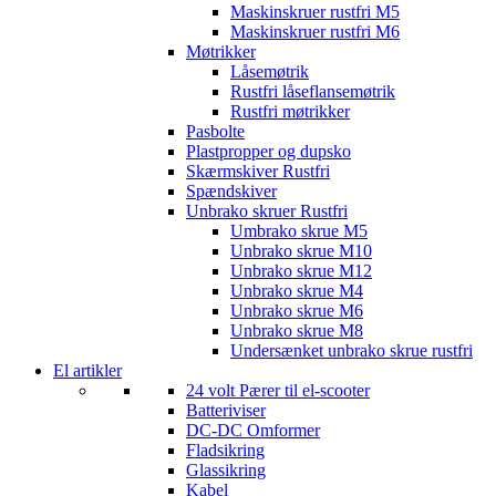
Maskinskruer rustfri M5
Maskinskruer rustfri M6
Møtrikker
Låsemøtrik
Rustfri låseflansemøtrik
Rustfri møtrikker
Pasbolte
Plastpropper og dupsko
Skærmskiver Rustfri
Spændskiver
Unbrako skruer Rustfri
Umbrako skrue M5
Unbrako skrue M10
Unbrako skrue M12
Unbrako skrue M4
Unbrako skrue M6
Unbrako skrue M8
Undersænket unbrako skrue rustfri
El artikler
24 volt Pærer til el-scooter
Batteriviser
DC-DC Omformer
Fladsikring
Glassikring
Kabel