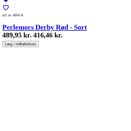
favorite_border
ref. nr. 40414
Perlemors Derby Rød - Sort
489,95 kr.
416,46 kr.
Læg i indkøbskurv