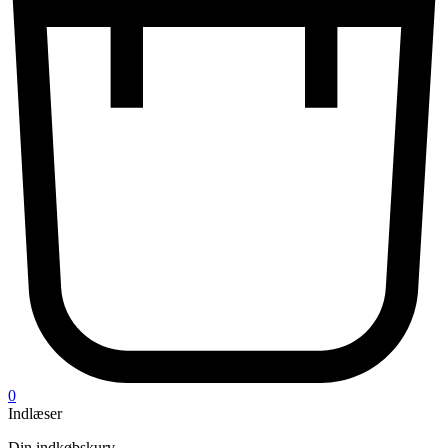
0
Indlæser
Din indkøbskurv