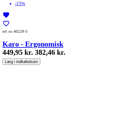
-15%
favorite
favorite_border
ref. nr. 40229-3
Karo - Ergonomisk
449,95 kr.
382,46 kr.
Læg i indkøbskurv