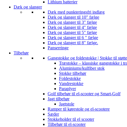
Lithium batterier
Dæk og slanger
Dæk med punkteringsfri indlæg
Dæk og slanger til 10" fælge
Dæk og slanger til 3" fælge
Dæk og slanger til 4" fælge
Dæk og slanger til 5" fælge
Dæk og slanger til 6 " fælge
Dæk og slanger til 8" fælge.
Panserringe
Tilbehør
Gangstokke og foldestokke | Stokke til støtt
Træstokke – klassiske gangstokke i tr
Aluminiums/kulfiber stok
Stokke tilbehør
Foldestokke
Vandrestokke
Paraplyer
Golf tilbehør til el-scooter og Smart-Golf
Jagt tilbehør
Jagtstole
Ramper til kørestole og el-scootere
Sæder
Stokkeholder til el scooter
Tilbehør til el-scooter