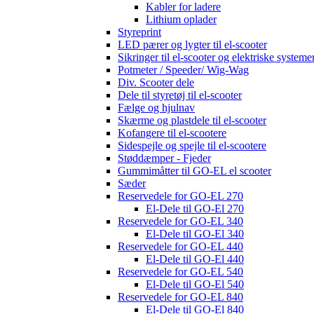
Kabler for ladere
Lithium oplader
Styreprint
LED pærer og lygter til el-scooter
Sikringer til el-scooter og elektriske systeme
Potmeter / Speeder/ Wig-Wag
Div. Scooter dele
Dele til styretøj til el-scooter
Fælge og hjulnav
Skærme og plastdele til el-scooter
Kofangere til el-scootere
Sidespejle og spejle til el-scootere
Støddæmper - Fjeder
Gummimåtter til GO-EL el scooter
Sæder
Reservedele for GO-EL 270
El-Dele til GO-El 270
Reservedele for GO-EL 340
El-Dele til GO-El 340
Reservedele for GO-EL 440
El-Dele til GO-El 440
Reservedele for GO-EL 540
El-Dele til GO-El 540
Reservedele for GO-EL 840
El-Dele til GO-El 840