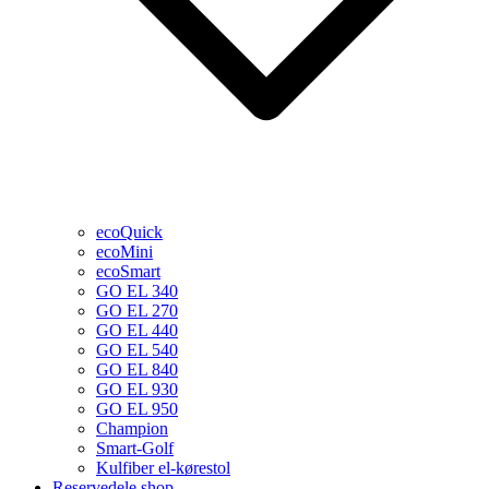
ecoQuick
ecoMini
ecoSmart
GO EL 340
GO EL 270
GO EL 440
GO EL 540
GO EL 840
GO EL 930
GO EL 950
Champion
Smart-Golf
Kulfiber el-kørestol
Reservedele shop