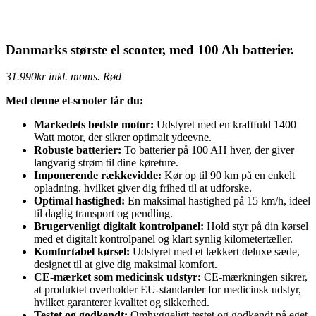
Danmarks største el scooter, med 100 Ah batterier.
31.990kr inkl. moms. Rød
Med denne el-scooter får du:
Markedets bedste motor:
Udstyret med en kraftfuld 1400
Watt motor, der sikrer optimalt ydeevne.
Robuste batterier:
To batterier på 100 AH hver, der giver
langvarig strøm til dine køreture.
Imponerende rækkevidde:
Kør op til 90 km på en enkelt
opladning, hvilket giver dig frihed til at udforske.
Optimal hastighed:
En maksimal hastighed på 15 km/h, ideel
til daglig transport og pendling.
Brugervenligt digitalt kontrolpanel:
Hold styr på din kørsel
med et digitalt kontrolpanel og klart synlig kilometertæller.
Komfortabel kørsel:
Udstyret med et lækkert deluxe sæde,
designet til at give dig maksimal komfort.
CE-mærket som medicinsk udstyr:
CE-mærkningen sikrer,
at produktet overholder EU-standarder for medicinsk udstyr,
hvilket garanterer kvalitet og sikkerhed.
Testet og godkendt:
Omhyggeligt testet og godkendt på eget