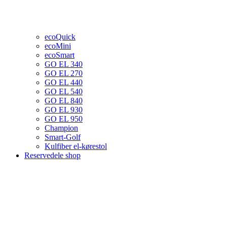
ecoQuick
ecoMini
ecoSmart
GO EL 340
GO EL 270
GO EL 440
GO EL 540
GO EL 840
GO EL 930
GO EL 950
Champion
Smart-Golf
Kulfiber el-kørestol
Reservedele shop