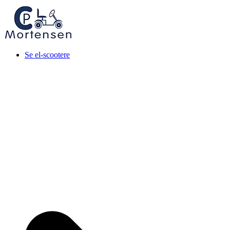
Skip
to
content
CP Mortensen
Fokus på kvalitet og udvikling
Se el-scootere