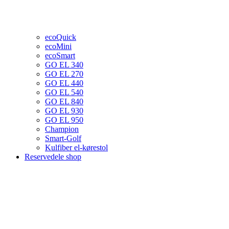
ecoQuick
ecoMini
ecoSmart
GO EL 340
GO EL 270
GO EL 440
GO EL 540
GO EL 840
GO EL 930
GO EL 950
Champion
Smart-Golf
Kulfiber el-kørestol
Reservedele shop