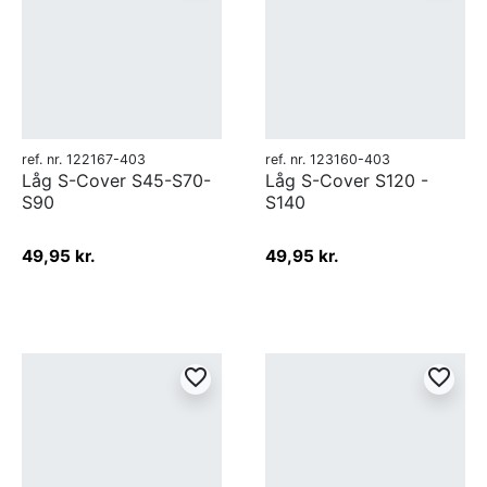
ref. nr. 122167-403
ref. nr. 123160-403
Låg S-Cover S45-S70-
Låg S-Cover S120 -
S90
S140
49,95 kr.
49,95 kr.
favorite_border
favorite_border