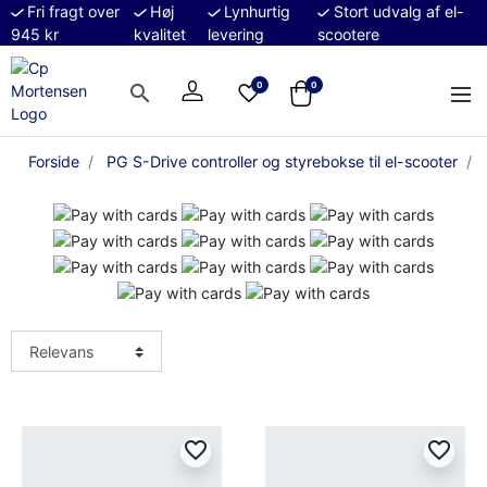
Fri fragt over
Høj
Lynhurtig
Stort udvalg af el-
945 kr
kvalitet
levering
scootere
0
0
search
Forside
PG S-Drive controller og styrebokse til el-scooter
favorite_border
favorite_border