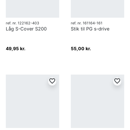
ref. nr. 122162-403
ref. nr. 161164-161
Låg S-Cover S200
Stik til PG s-drive
49,95 kr.
55,00 kr.
favorite_border
favorite_border