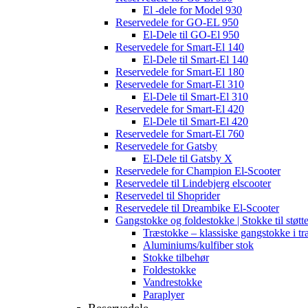
El -dele for Model 930
Reservedele for GO-EL 950
El-Dele til GO-El 950
Reservedele for Smart-El 140
El-Dele til Smart-El 140
Reservedele for Smart-El 180
Reservedele for Smart-El 310
El-Dele til Smart-El 310
Reservedele for Smart-El 420
El-Dele til Smart-El 420
Reservedele for Smart-El 760
Reservedele for Gatsby
El-Dele til Gatsby X
Reservedele for Champion El-Scooter
Reservedele til Lindebjerg elscooter
Reservedel til Shoprider
Reservedele til Dreambike El-Scooter
Gangstokke og foldestokke | Stokke til støtt
Træstokke – klassiske gangstokke i tr
Aluminiums/kulfiber stok
Stokke tilbehør
Foldestokke
Vandrestokke
Paraplyer
Reservedele