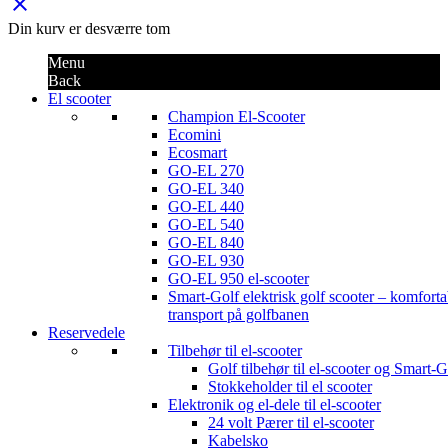
close
Din kurv er desværre tom
Menu
Back
El scooter
Champion El-Scooter
Ecomini
Ecosmart
GO-EL 270
GO-EL 340
GO-EL 440
GO-EL 540
GO-EL 840
GO-EL 930
GO-EL 950 el-scooter
Smart-Golf elektrisk golf scooter – komforta
transport på golfbanen
Reservedele
Tilbehør til el-scooter
Golf tilbehør til el-scooter og Smart-G
Stokkeholder til el scooter
Elektronik og el-dele til el-scooter
24 volt Pærer til el-scooter
Kabelsko