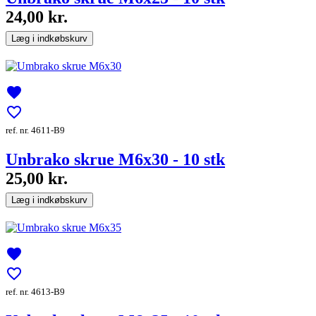
24,00 kr.
Læg i indkøbskurv
favorite
favorite_border
ref. nr. 4611-B9
Unbrako skrue M6x30 - 10 stk
25,00 kr.
Læg i indkøbskurv
favorite
favorite_border
ref. nr. 4613-B9