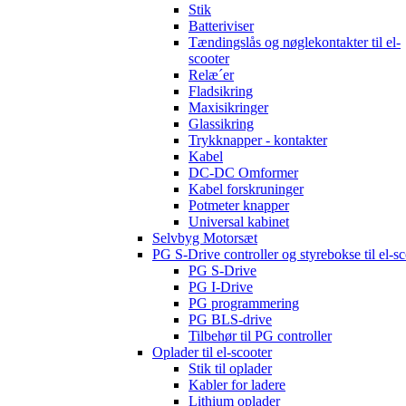
Stik
Batteriviser
Tændingslås og nøglekontakter til el-
scooter
Relæ´er
Fladsikring
Maxisikringer
Glassikring
Trykknapper - kontakter
Kabel
DC-DC Omformer
Kabel forskruninger
Potmeter knapper
Universal kabinet
Selvbyg Motorsæt
PG S-Drive controller og styrebokse til el-sc
PG S-Drive
PG I-Drive
PG programmering
PG BLS-drive
Tilbehør til PG controller
Oplader til el-scooter
Stik til oplader
Kabler for ladere
Lithium oplader