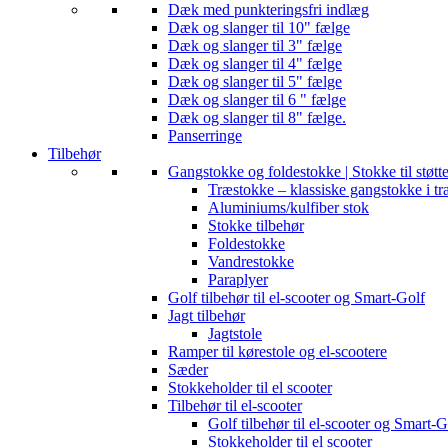
Dæk med punkteringsfri indlæg
Dæk og slanger til 10" fælge
Dæk og slanger til 3" fælge
Dæk og slanger til 4" fælge
Dæk og slanger til 5" fælge
Dæk og slanger til 6 " fælge
Dæk og slanger til 8" fælge.
Panserringe
Tilbehør
Gangstokke og foldestokke | Stokke til støtt
Træstokke – klassiske gangstokke i tr
Aluminiums/kulfiber stok
Stokke tilbehør
Foldestokke
Vandrestokke
Paraplyer
Golf tilbehør til el-scooter og Smart-Golf
Jagt tilbehør
Jagtstole
Ramper til kørestole og el-scootere
Sæder
Stokkeholder til el scooter
Tilbehør til el-scooter
Golf tilbehør til el-scooter og Smart-G
Stokkeholder til el scooter