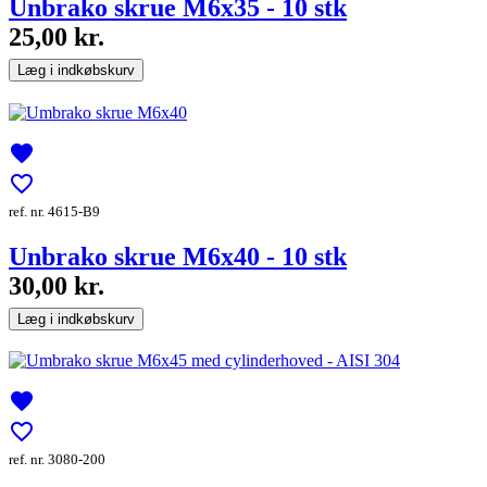
Unbrako skrue M6x35 - 10 stk
25,00 kr.
Læg i indkøbskurv
favorite
favorite_border
ref. nr. 4615-B9
Unbrako skrue M6x40 - 10 stk
30,00 kr.
Læg i indkøbskurv
favorite
favorite_border
ref. nr. 3080-200