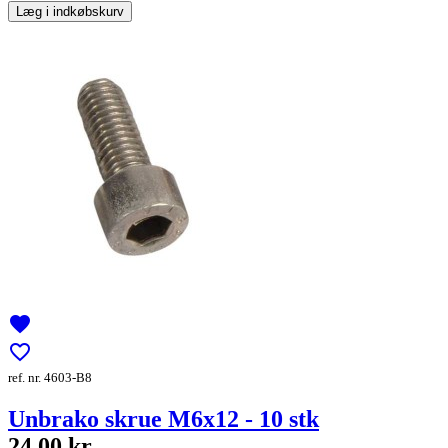
Læg i indkøbskurv
favorite
favorite_border
ref. nr. 4603-B8
Unbrako skrue M6x12 - 10 stk
24,00 kr.