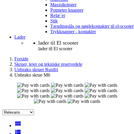
Maxisikringer
Potmeter knapper
Relæ´er
Stik
Tændingslås og nøglekontakter til el-scooter
Trykknapper - kontakter
Lader
lader til El scooter
lader til El scooter
Forside
Skruer, lejer og tekniske reservedele
Unbrako skruer Rustfri
Unbrako skrue M6
view_module
view_list