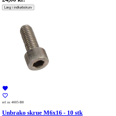
Læg i indkøbskurv
favorite
favorite_border
ref. nr. 4605-B8
Unbrako skrue M6x16 - 10 stk