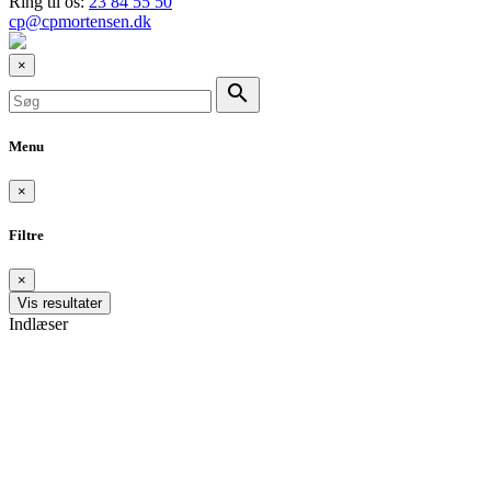
Ring til os:
23 84 55 50
cp@cpmortensen.dk
×
search
Menu
×
Filtre
×
Vis resultater
Indlæser