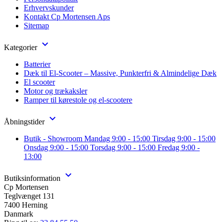
Erhvervskunder
Kontakt Cp Mortensen Aps
Sitemap

Kategorier
Batterier
Dæk til El-Scooter – Massive, Punkterfri & Almindelige Dæk
El scooter
Motor og trækaksler
Ramper til kørestole og el-scootere

Åbningstider
Butik - Showroom Mandag 9:00 - 15:00 Tirsdag 9:00 - 15:00
Onsdag 9:00 - 15:00 Torsdag 9:00 - 15:00 Fredag 9:00 -
13:00

Butiksinformation
Cp Mortensen
Teglvænget 131
7400 Herning
Danmark