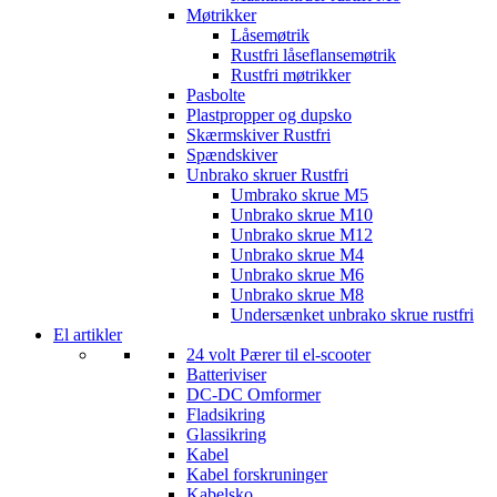
Møtrikker
Låsemøtrik
Rustfri låseflansemøtrik
Rustfri møtrikker
Pasbolte
Plastpropper og dupsko
Skærmskiver Rustfri
Spændskiver
Unbrako skruer Rustfri
Umbrako skrue M5
Unbrako skrue M10
Unbrako skrue M12
Unbrako skrue M4
Unbrako skrue M6
Unbrako skrue M8
Undersænket unbrako skrue rustfri
El artikler
24 volt Pærer til el-scooter
Batteriviser
DC-DC Omformer
Fladsikring
Glassikring
Kabel
Kabel forskruninger
Kabelsko