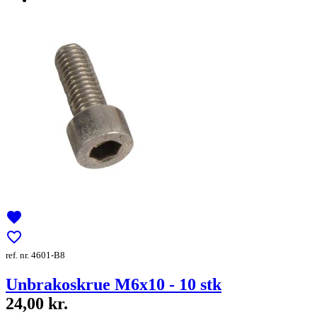
favorite
favorite_border
ref. nr. 4601-B8
Unbrakoskrue M6x10 - 10 stk
24,00 kr.