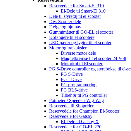
Reservedele for Smart-El 310
El-Dele til Smart-El 310
Dele til styretøj til el-scooter
Div. Scooter dele
Fælge og hjulnav
Gummimåtter til GO-EL el scooter
Kofangere til el-scootere
LED pærer og lygter til el-scooter
Motor og trækaksler
Diverse motor dele
Magnetbremse til el scooter 24 Volt
Motorkul til El scooter.
PG S-Drive controller og styrebokse til el-sc
PG S-Drive
PG I-Drive
PG programmering
PG BLS-drive
Tilbehør til PG controller
Potmeter / Speeder/ Wig-Wag
Reservedel til Shoprider
Reservedele for Champion El-Scooter
Reservedele for Gatsby
El-Dele til Gatsby X
Reservedele for GO-EL 270