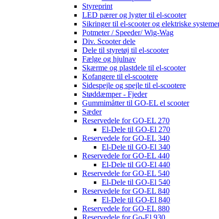
Styreprint
LED pærer og lygter til el-scooter
Sikringer til el-scooter og elektriske systeme
Potmeter / Speeder/ Wig-Wag
Div. Scooter dele
Dele til styretøj til el-scooter
Fælge og hjulnav
Skærme og plastdele til el-scooter
Kofangere til el-scootere
Sidespejle og spejle til el-scootere
Støddæmper - Fjeder
Gummimåtter til GO-EL el scooter
Sæder
Reservedele for GO-EL 270
El-Dele til GO-El 270
Reservedele for GO-EL 340
El-Dele til GO-El 340
Reservedele for GO-EL 440
El-Dele til GO-El 440
Reservedele for GO-EL 540
El-Dele til GO-El 540
Reservedele for GO-EL 840
El-Dele til GO-El 840
Reservedele for GO-EL 880
Reservedele for Go-El 930