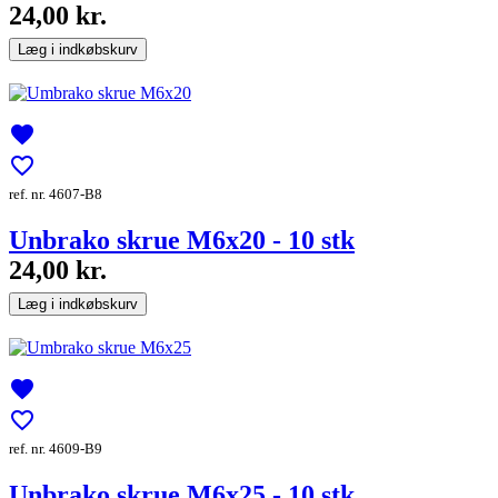
24,00 kr.
Læg i indkøbskurv
favorite
favorite_border
ref. nr. 4607-B8
Unbrako skrue M6x20 - 10 stk
24,00 kr.
Læg i indkøbskurv
favorite
favorite_border
ref. nr. 4609-B9
Unbrako skrue M6x25 - 10 stk