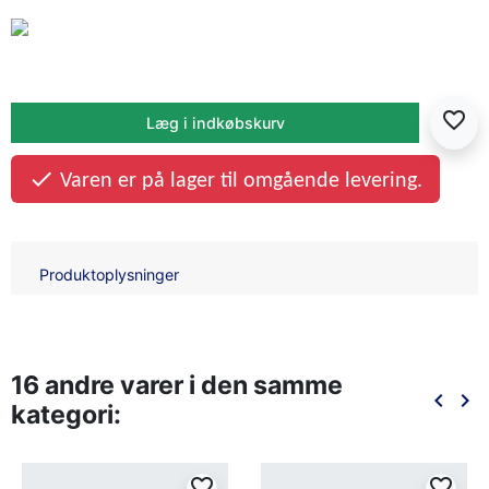
favorite_border
Læg i indkøbskurv

Varen er på lager til omgående levering.
Produktoplysninger
16 andre varer i den samme
keyboard_arrow_left
keyboard_arrow_right
kategori:
Forrige
Næ
favorite_border
favorite_border