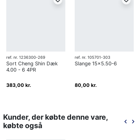
ref. nr. 1236300-269
ref. nr. 105701-303
Sort Cheng Shin Dæk
Slange 15x5.50-6
4.00 - 6 4PR
383,00 kr.
80,00 kr.
Kunder, der købte denne vare,
keyboard_arrow_left
keyboard_arrow_right
købte også
Forrige
Næ