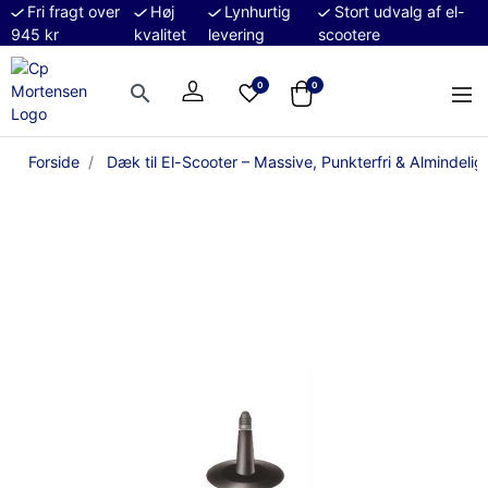
Fri fragt over
Høj
Lynhurtig
Stort udvalg af el-
945 kr
kvalitet
levering
scootere
0
0
search
Forside
Dæk til El-Scooter – Massive, Punkterfri & Almindeli