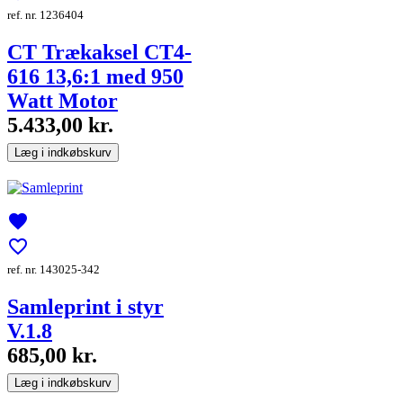
ref. nr. 1236404
CT Trækaksel CT4-
616 13,6:1 med 950
Watt Motor
5.433,00 kr.
Læg i indkøbskurv
favorite
favorite_border
ref. nr. 143025-342
Samleprint i styr
V.1.8
685,00 kr.
Læg i indkøbskurv