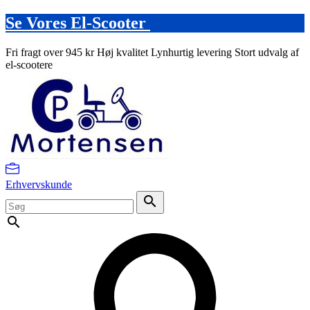
Se Vores El-Scooter
Fri fragt over 945 kr
Høj kvalitet
Lynhurtig levering
Stort udvalg af
el-scootere
Erhvervskunde
search
search