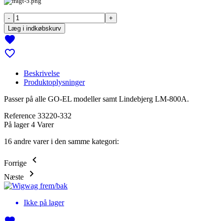
-
+
Læg i indkøbskurv
favorite
favorite_border
Beskrivelse
Produktoplysninger
Passer på alle GO-EL modeller samt Lindebjerg LM-800A.
Reference
33220-332
På lager
4 Varer
16 andre varer i den samme kategori:
keyboard_arrow_left
Forrige
keyboard_arrow_right
Næste
Ikke på lager