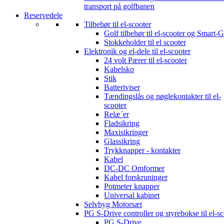
transport på golfbanen
Reservedele
Tilbehør til el-scooter
Golf tilbehør til el-scooter og Smart-G
Stokkeholder til el scooter
Elektronik og el-dele til el-scooter
24 volt Pærer til el-scooter
Kabelsko
Stik
Batteriviser
Tændingslås og nøglekontakter til el-
scooter
Relæ´er
Fladsikring
Maxisikringer
Glassikring
Trykknapper - kontakter
Kabel
DC-DC Omformer
Kabel forskruninger
Potmeter knapper
Universal kabinet
Selvbyg Motorsæt
PG S-Drive controller og styrebokse til el-sc
PG S-Drive