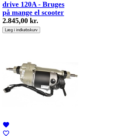
drive 120A - Bruges
på mange el scooter
2.845,00 kr.
Læg i indkøbskurv
favorite
favorite_border