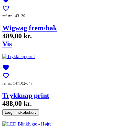
favorite
favorite_border
ref. nr. 143120
Wigwag frem/bak
489,00 kr.
Vis
favorite
favorite_border
ref. nr. 147102-347
Trykknap print
488,00 kr.
Læg i indkøbskurv