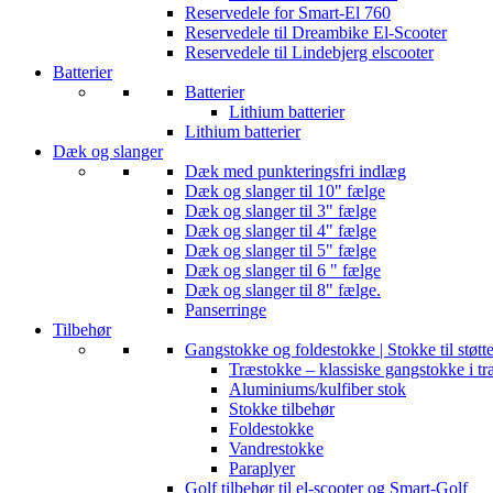
Reservedele for Smart-El 760
Reservedele til Dreambike El-Scooter
Reservedele til Lindebjerg elscooter
Batterier
Batterier
Lithium batterier
Lithium batterier
Dæk og slanger
Dæk med punkteringsfri indlæg
Dæk og slanger til 10" fælge
Dæk og slanger til 3" fælge
Dæk og slanger til 4" fælge
Dæk og slanger til 5" fælge
Dæk og slanger til 6 " fælge
Dæk og slanger til 8" fælge.
Panserringe
Tilbehør
Gangstokke og foldestokke | Stokke til støtt
Træstokke – klassiske gangstokke i tr
Aluminiums/kulfiber stok
Stokke tilbehør
Foldestokke
Vandrestokke
Paraplyer
Golf tilbehør til el-scooter og Smart-Golf