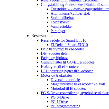
Reservedele til Dreambike El-Scooter
Gangstokke og foldestokke | Stokke til støtt
Træstokke – klassiske gangstokke i tr
Aluminiums/kulfiber stok
Stokke tilbehør
Foldestokke
Vandrestokke
Paraplyer
Reservedele
Reservedele for Smart-El 310
El-Dele til Smart-El 310
Dele til styretøj til el-scooter
Div. Scooter dele
Fælge og hjulnav
Gummimåtter til GO-EL el scooter
Kofangere til el-scootere
LED pærer og lygter til el-scooter
Motor og trækaksler
Diverse motor dele
Magnetbremse til el scooter 24 Volt
Motorkul til El scooter.
PG S-Drive controller og styrebokse til el-sc
PG S-Drive
PG I-Drive
PG programmering