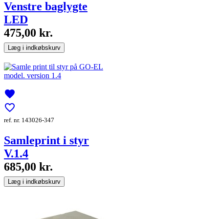
Venstre baglygte
LED
475,00 kr.
Læg i indkøbskurv
favorite
favorite_border
ref. nr. 143026-347
Samleprint i styr
V.1.4
685,00 kr.
Læg i indkøbskurv