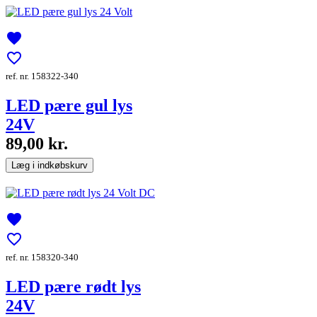
favorite
favorite_border
ref. nr. 158322-340
LED pære gul lys
24V
89,00 kr.
Læg i indkøbskurv
favorite
favorite_border
ref. nr. 158320-340
LED pære rødt lys
24V