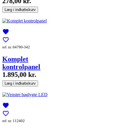
278,00 kr.
Læg i indkøbskurv
favorite
favorite_border
ref. nr. 64790-342
Komplet
kontrolpanel
1.895,00 kr.
Læg i indkøbskurv
favorite
favorite_border
ref. nr. 112402