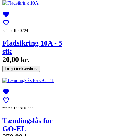
favorite
favorite_border
ref. nr. 1940224
Fladsikring 10A - 5
stk
20,00 kr.
Læg i indkøbskurv
favorite
favorite_border
ref. nr. 133810-333
Tændingslås for
GO-EL