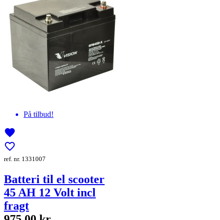
På tilbud!
favorite
favorite_border
ref. nr. 1331007
Batteri til el scooter
45 AH 12 Volt incl
fragt
975,00 kr.