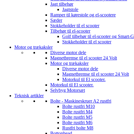
Jagt tilbehør
Jagtstole
Ramper til kørestole og el-scootere
Sæder
Stokkeholder til el scooter
Tilbehør til el-scooter
Golf tilbehør til el-scooter og Smart-G
Stokkeholder til el scooter
Motor og trækaksler
Diverse motor dele
Magnetbremse til el scooter 24 Volt
Motor og trækaksler
Diverse motor dele
Magnetbremse til el scooter 24 Volt
Motorkul til El scooter.
Motorkul til El scooter.
Selvbyg Motorsæt
Teknisk artikler
Bolte - Maskineskruer A2 rustfri
Bolte rustfri M10
Bolte rustfri M4
Bolte rustfri M5
Bolte rustfri M6
Rustfri bolte M8
Bottonhead