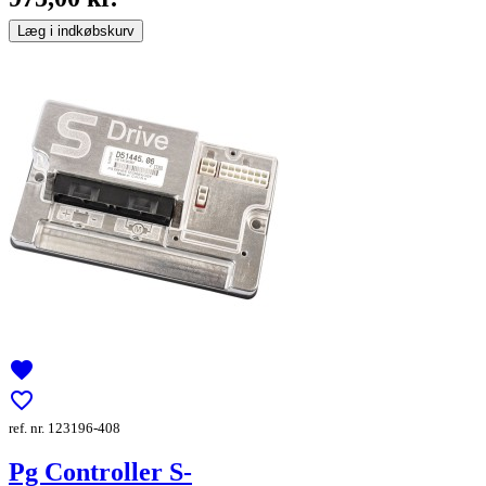
Læg i indkøbskurv
favorite
favorite_border
ref. nr. 123196-408
Pg Controller S-