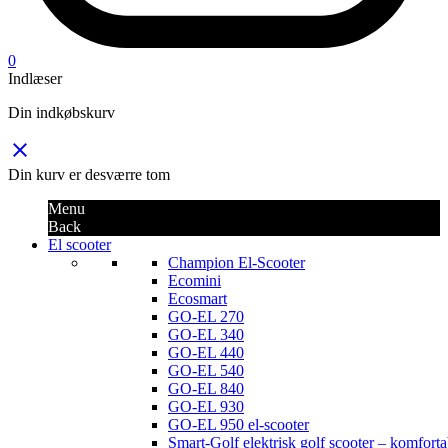
0
Indlæser
Din indkøbskurv
close
Din kurv er desværre tom
Menu
Back
El scooter
Champion El-Scooter
Ecomini
Ecosmart
GO-EL 270
GO-EL 340
GO-EL 440
GO-EL 540
GO-EL 840
GO-EL 930
GO-EL 950 el-scooter
Smart-Golf elektrisk golf scooter – komforta