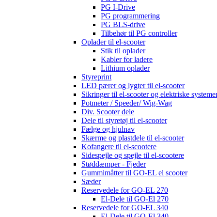
PG I-Drive
PG programmering
PG BLS-drive
Tilbehør til PG controller
Oplader til el-scooter
Stik til oplader
Kabler for ladere
Lithium oplader
Styreprint
LED pærer og lygter til el-scooter
Sikringer til el-scooter og elektriske systeme
Potmeter / Speeder/ Wig-Wag
Div. Scooter dele
Dele til styretøj til el-scooter
Fælge og hjulnav
Skærme og plastdele til el-scooter
Kofangere til el-scootere
Sidespejle og spejle til el-scootere
Støddæmper - Fjeder
Gummimåtter til GO-EL el scooter
Sæder
Reservedele for GO-EL 270
El-Dele til GO-El 270
Reservedele for GO-EL 340
El-Dele til GO-El 340