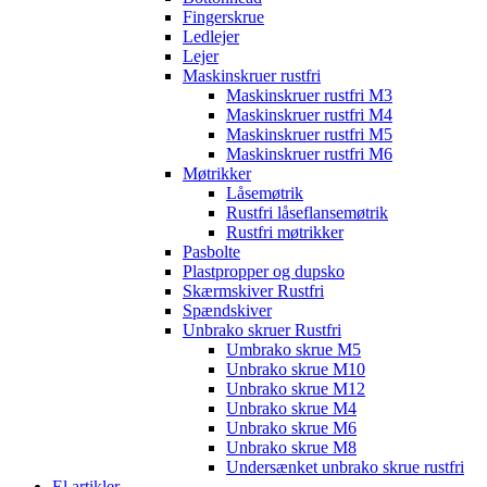
Fingerskrue
Ledlejer
Lejer
Maskinskruer rustfri
Maskinskruer rustfri M3
Maskinskruer rustfri M4
Maskinskruer rustfri M5
Maskinskruer rustfri M6
Møtrikker
Låsemøtrik
Rustfri låseflansemøtrik
Rustfri møtrikker
Pasbolte
Plastpropper og dupsko
Skærmskiver Rustfri
Spændskiver
Unbrako skruer Rustfri
Umbrako skrue M5
Unbrako skrue M10
Unbrako skrue M12
Unbrako skrue M4
Unbrako skrue M6
Unbrako skrue M8
Undersænket unbrako skrue rustfri
El artikler