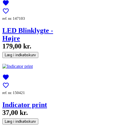
favorite
favorite_border
ref. nr. 147103
LED Blinklygte -
Højre
179,00 kr.
Læg i indkøbskurv
favorite
favorite_border
ref. nr. 150421
Indicator print
37,00 kr.
Læg i indkøbskurv