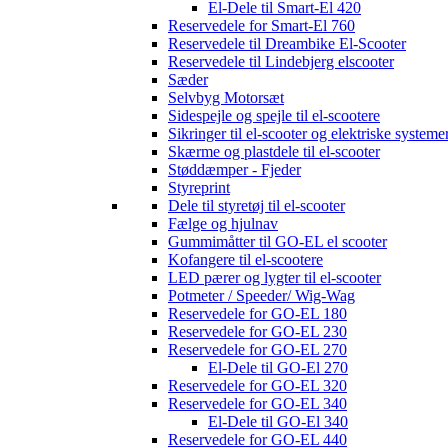
El-Dele til Smart-El 420
Reservedele for Smart-El 760
Reservedele til Dreambike El-Scooter
Reservedele til Lindebjerg elscooter
Sæder
Selvbyg Motorsæt
Sidespejle og spejle til el-scootere
Sikringer til el-scooter og elektriske systeme
Skærme og plastdele til el-scooter
Støddæmper - Fjeder
Styreprint
Dele til styretøj til el-scooter
Fælge og hjulnav
Gummimåtter til GO-EL el scooter
Kofangere til el-scootere
LED pærer og lygter til el-scooter
Potmeter / Speeder/ Wig-Wag
Reservedele for GO-EL 180
Reservedele for GO-EL 230
Reservedele for GO-EL 270
El-Dele til GO-El 270
Reservedele for GO-EL 320
Reservedele for GO-EL 340
El-Dele til GO-El 340
Reservedele for GO-EL 440