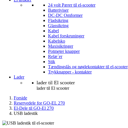
24 volt Pærer til el-scooter
Batteriviser
DC-DC Omformer
Fladsikring
Glassikring
Kabel
Kabel forskruninger
Kabelsko
Maxisikringer
Potmeter knapper
Relæ´er
Stik
Tændingslås og nøglekontakter til el-scooter
Trykknapper - kontakter
Lader
lader til El scooter
lader til El scooter
Forside
Reservedele for GO-EL 270
El-Dele til GO-El 270
USB ladestik