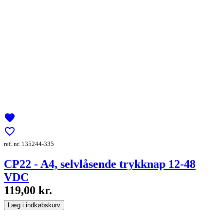
favorite
favorite_border
ref. nr. 135244-335
CP22 - A4, selvlåsende trykknap 12-48
VDC
119,00 kr.
Læg i indkøbskurv