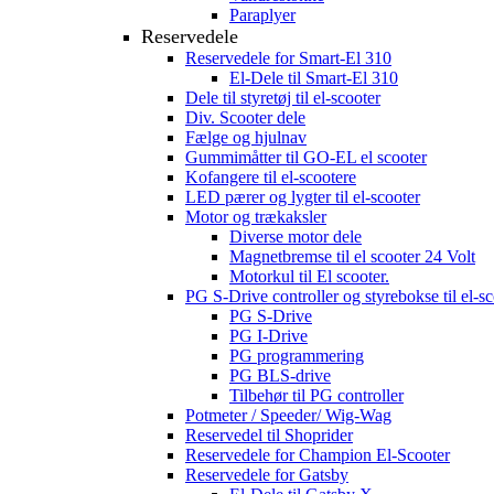
Paraplyer
Reservedele
Reservedele for Smart-El 310
El-Dele til Smart-El 310
Dele til styretøj til el-scooter
Div. Scooter dele
Fælge og hjulnav
Gummimåtter til GO-EL el scooter
Kofangere til el-scootere
LED pærer og lygter til el-scooter
Motor og trækaksler
Diverse motor dele
Magnetbremse til el scooter 24 Volt
Motorkul til El scooter.
PG S-Drive controller og styrebokse til el-sc
PG S-Drive
PG I-Drive
PG programmering
PG BLS-drive
Tilbehør til PG controller
Potmeter / Speeder/ Wig-Wag
Reservedel til Shoprider
Reservedele for Champion El-Scooter
Reservedele for Gatsby