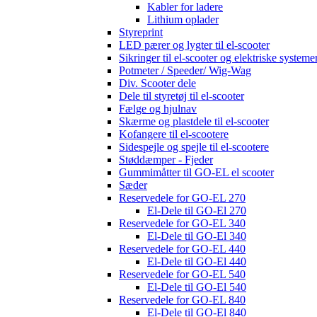
Kabler for ladere
Lithium oplader
Styreprint
LED pærer og lygter til el-scooter
Sikringer til el-scooter og elektriske systeme
Potmeter / Speeder/ Wig-Wag
Div. Scooter dele
Dele til styretøj til el-scooter
Fælge og hjulnav
Skærme og plastdele til el-scooter
Kofangere til el-scootere
Sidespejle og spejle til el-scootere
Støddæmper - Fjeder
Gummimåtter til GO-EL el scooter
Sæder
Reservedele for GO-EL 270
El-Dele til GO-El 270
Reservedele for GO-EL 340
El-Dele til GO-El 340
Reservedele for GO-EL 440
El-Dele til GO-El 440
Reservedele for GO-EL 540
El-Dele til GO-El 540
Reservedele for GO-EL 840
El-Dele til GO-El 840