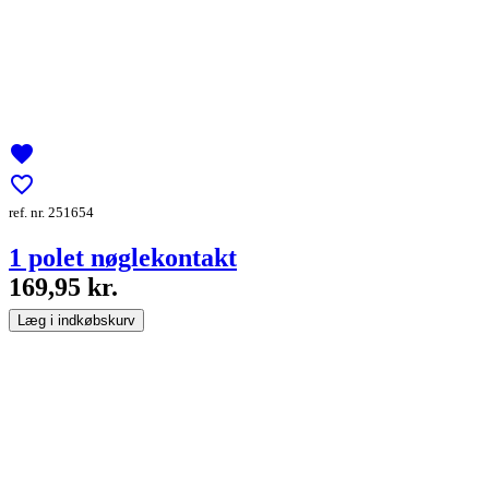
favorite
favorite_border
ref. nr. 251654
1 polet nøglekontakt
169,95 kr.
Læg i indkøbskurv