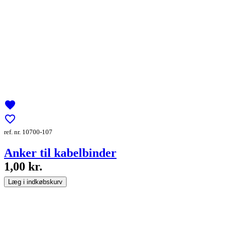
favorite
favorite_border
ref. nr. 10700-107
Anker til kabelbinder
1,00 kr.
Læg i indkøbskurv