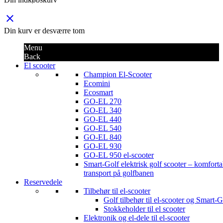
close
Din kurv er desværre tom
Menu
Back
El scooter
Champion El-Scooter
Ecomini
Ecosmart
GO-EL 270
GO-EL 340
GO-EL 440
GO-EL 540
GO-EL 840
GO-EL 930
GO-EL 950 el-scooter
Smart-Golf elektrisk golf scooter – komforta
transport på golfbanen
Reservedele
Tilbehør til el-scooter
Golf tilbehør til el-scooter og Smart-G
Stokkeholder til el scooter
Elektronik og el-dele til el-scooter