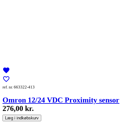
favorite
favorite_border
ref. nr. 663322-413
Omron 12/24 VDC Proximity sensor
276,00 kr.
Læg i indkøbskurv