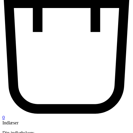
0
Indlæser
Din indkøbskurv