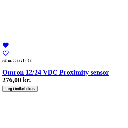
favorite
favorite_border
ref. nr. 663321-413
Omron 12/24 VDC Proximity sensor
276,00 kr.
Læg i indkøbskurv