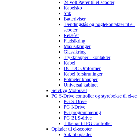
24 volt Pærer til el-scooter
Kabelsko
Stik
Batteriviser
Tændingslås og nøglekontakter til el-
scooter
Relæ´er
Fladsikring
Maxisikringer
Glassikring
Trykknapper - kontakter
Kabel
DC-DC Omformer
Kabel forskruninger
Potmeter knapper
Universal kabinet
Selvbyg Motorsæt
PG S-Drive controller og styrebokse til el-sc
PG S-Drive
PG I-Drive
PG programmering
PG BLS-drive
Tilbehør til PG controller
Oplader til el-scooter
Stik til oplader