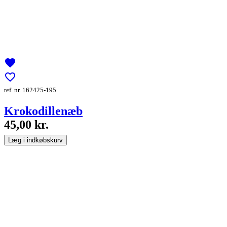
favorite
favorite_border
ref. nr. 162425-195
Krokodillenæb
45,00 kr.
Læg i indkøbskurv