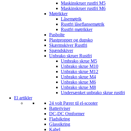
Maskinskruer rustfri M5
Maskinskruer rustfri M6
Møtrikker
Låsemøtrik
Rustfri låseflansemøtrik
Rustfri møtrikker
Pasbolte
Plastpropper og dupsko
Skærmskiver Rustfri
Spændskiver
Unbrako skruer Rustfri
Umbrako skrue M5
Unbrako skrue M10
Unbrako skrue M12
Unbrako skrue M4
Unbrako skrue M6
Unbrako skrue M8
Undersænket unbrako skrue rustfri
El artikler
24 volt Pærer til el-scooter
Batteriviser
DC-DC Omformer
Fladsikring
Glassikring
Kabel