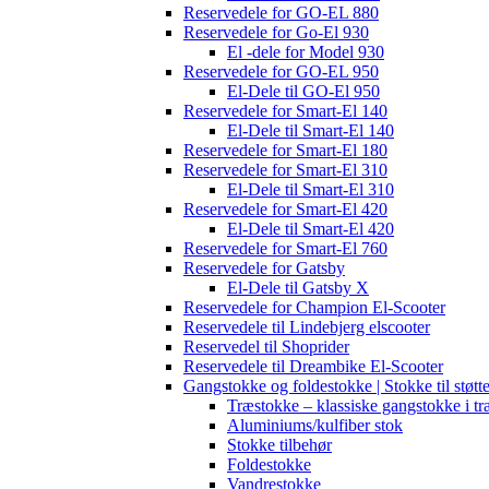
Reservedele for GO-EL 880
Reservedele for Go-El 930
El -dele for Model 930
Reservedele for GO-EL 950
El-Dele til GO-El 950
Reservedele for Smart-El 140
El-Dele til Smart-El 140
Reservedele for Smart-El 180
Reservedele for Smart-El 310
El-Dele til Smart-El 310
Reservedele for Smart-El 420
El-Dele til Smart-El 420
Reservedele for Smart-El 760
Reservedele for Gatsby
El-Dele til Gatsby X
Reservedele for Champion El-Scooter
Reservedele til Lindebjerg elscooter
Reservedel til Shoprider
Reservedele til Dreambike El-Scooter
Gangstokke og foldestokke | Stokke til støtt
Træstokke – klassiske gangstokke i tr
Aluminiums/kulfiber stok
Stokke tilbehør
Foldestokke
Vandrestokke