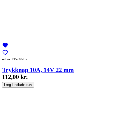
favorite
favorite_border
ref. nr. 135240-B2
Trykknap 10A, 14V 22 mm
112,00 kr.
Læg i indkøbskurv