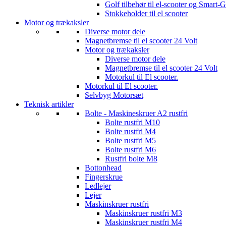
Golf tilbehør til el-scooter og Smart-G
Stokkeholder til el scooter
Motor og trækaksler
Diverse motor dele
Magnetbremse til el scooter 24 Volt
Motor og trækaksler
Diverse motor dele
Magnetbremse til el scooter 24 Volt
Motorkul til El scooter.
Motorkul til El scooter.
Selvbyg Motorsæt
Teknisk artikler
Bolte - Maskineskruer A2 rustfri
Bolte rustfri M10
Bolte rustfri M4
Bolte rustfri M5
Bolte rustfri M6
Rustfri bolte M8
Bottonhead
Fingerskrue
Ledlejer
Lejer
Maskinskruer rustfri
Maskinskruer rustfri M3
Maskinskruer rustfri M4