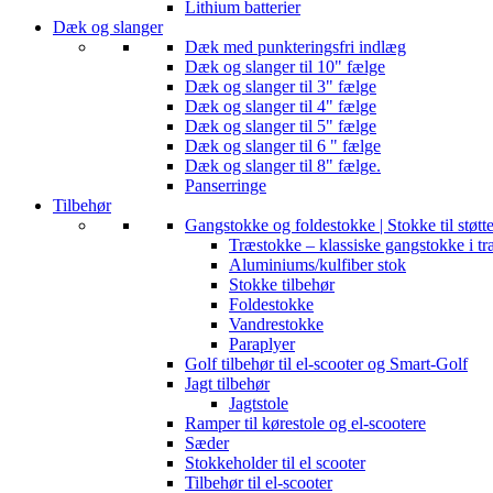
Lithium batterier
Dæk og slanger
Dæk med punkteringsfri indlæg
Dæk og slanger til 10" fælge
Dæk og slanger til 3" fælge
Dæk og slanger til 4" fælge
Dæk og slanger til 5" fælge
Dæk og slanger til 6 " fælge
Dæk og slanger til 8" fælge.
Panserringe
Tilbehør
Gangstokke og foldestokke | Stokke til støtt
Træstokke – klassiske gangstokke i tr
Aluminiums/kulfiber stok
Stokke tilbehør
Foldestokke
Vandrestokke
Paraplyer
Golf tilbehør til el-scooter og Smart-Golf
Jagt tilbehør
Jagtstole
Ramper til kørestole og el-scootere
Sæder
Stokkeholder til el scooter
Tilbehør til el-scooter