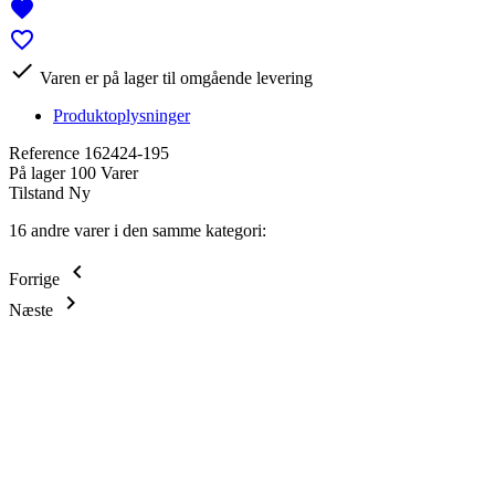
favorite
favorite_border

Varen er på lager til omgående levering
Produktoplysninger
Reference
162424-195
På lager
100 Varer
Tilstand
Ny
16 andre varer i den samme kategori:
keyboard_arrow_left
Forrige
keyboard_arrow_right
Næste