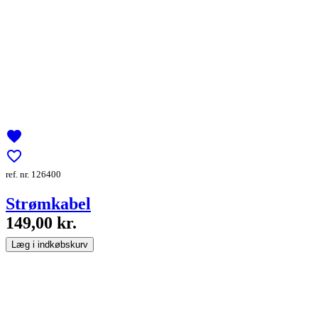
favorite
favorite_border
ref. nr. 126400
Strømkabel
149,00 kr.
Læg i indkøbskurv