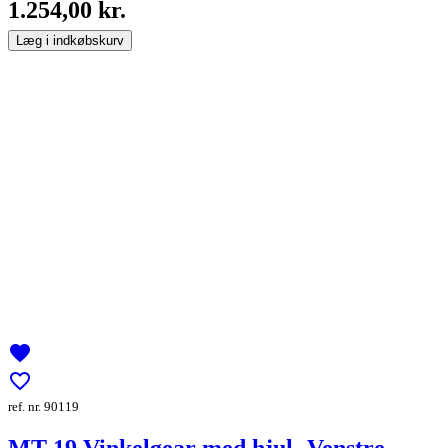
1.254,00 kr.
Læg i indkøbskurv
favorite
favorite_border
ref. nr. 90119