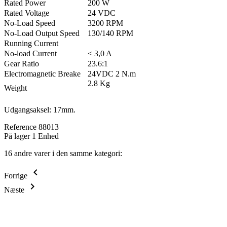
Rated Power
200 W
Rated Voltage
24 VDC
No-Load Speed
3200 RPM
No-Load Output Speed
130/140 RPM
Running Current
No-load Current
< 3,0 A
Gear Ratio
23.6:1
Electromagnetic Breake
24VDC 2 N.m
2.8 Kg
Weight
Udgangsaksel: 17mm.
Reference
88013
På lager
1 Enhed
16 andre varer i den samme kategori:
keyboard_arrow_left
Forrige
keyboard_arrow_right
Næste