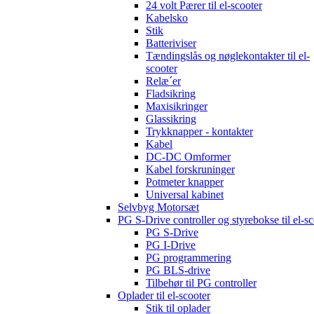
24 volt Pærer til el-scooter
Kabelsko
Stik
Batteriviser
Tændingslås og nøglekontakter til el-
scooter
Relæ´er
Fladsikring
Maxisikringer
Glassikring
Trykknapper - kontakter
Kabel
DC-DC Omformer
Kabel forskruninger
Potmeter knapper
Universal kabinet
Selvbyg Motorsæt
PG S-Drive controller og styrebokse til el-sc
PG S-Drive
PG I-Drive
PG programmering
PG BLS-drive
Tilbehør til PG controller
Oplader til el-scooter
Stik til oplader