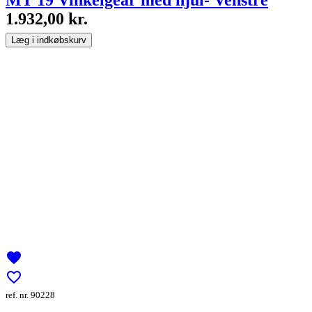
MT 19 Vinkelgear med hjul- Venstre
1.932,00 kr.
Læg i indkøbskurv
favorite
favorite_border
ref. nr. 90228