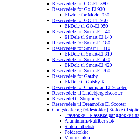
Reservedele for GO-EL 880
Reservedele for Go-El 930
El -dele for Model 930
Reservedele for GO-EL 950
El-Dele til GO-El 950
Reservedele for Smart-El 140
El-Dele til Smart-El 140
Reservedele for Smart-El 180
Reservedele for Smart-El 310
El-Dele til Smart-El 310
Reservedele for Smart-El 420
El-Dele til Smart-El 420
Reservedele for Smart-El 760
Reservedele for Gatsby
El-Dele til Gatsby X
Reservedele for Champion El-Scooter
Reservedele til Lindebjerg elscooter
Reservedel til Shoprider
Reservedele til Dreambike El-Scooter
Gangstokke og foldestokke | Stokke til støtt
Træstokke – klassiske gangstokke i tr
Aluminiums/kulfiber stok
Stokke tilbehør
Foldestokke
Vandrestokke