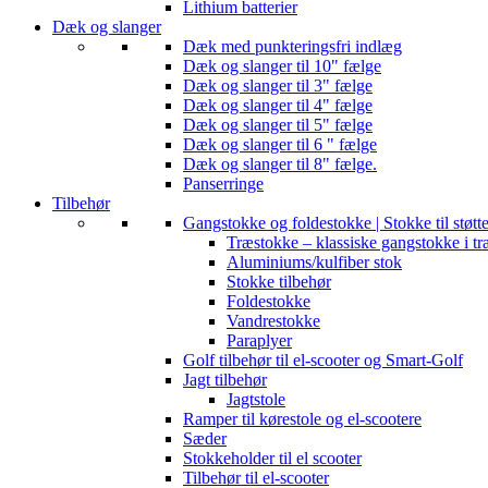
Lithium batterier
Dæk og slanger
Dæk med punkteringsfri indlæg
Dæk og slanger til 10" fælge
Dæk og slanger til 3" fælge
Dæk og slanger til 4" fælge
Dæk og slanger til 5" fælge
Dæk og slanger til 6 " fælge
Dæk og slanger til 8" fælge.
Panserringe
Tilbehør
Gangstokke og foldestokke | Stokke til støtt
Træstokke – klassiske gangstokke i tr
Aluminiums/kulfiber stok
Stokke tilbehør
Foldestokke
Vandrestokke
Paraplyer
Golf tilbehør til el-scooter og Smart-Golf
Jagt tilbehør
Jagtstole
Ramper til kørestole og el-scootere
Sæder
Stokkeholder til el scooter
Tilbehør til el-scooter