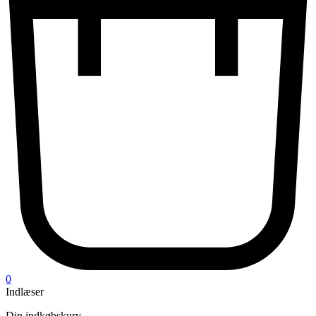
0
Indlæser
Din indkøbskurv