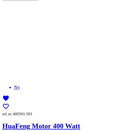
Ny
favorite
favorite_border
ref. nr. 400501-501
HuaFeng Motor 400 Watt