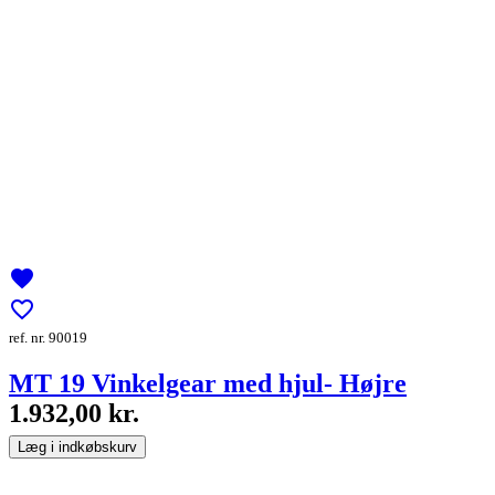
favorite
favorite_border
ref. nr. 90019
MT 19 Vinkelgear med hjul- Højre
1.932,00 kr.
Læg i indkøbskurv