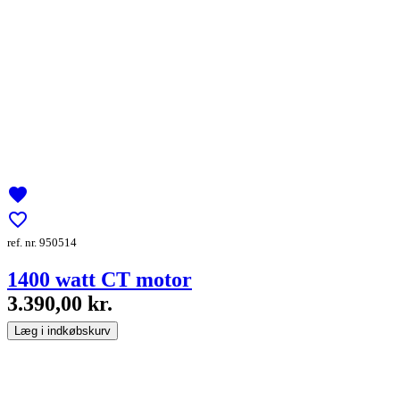
favorite
favorite_border
ref. nr. 950514
1400 watt CT motor
3.390,00 kr.
Læg i indkøbskurv