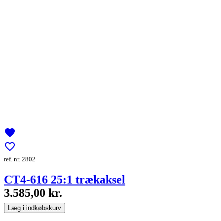
favorite
favorite_border
ref. nr. 2802
CT4-616 25:1 trækaksel
3.585,00 kr.
Læg i indkøbskurv