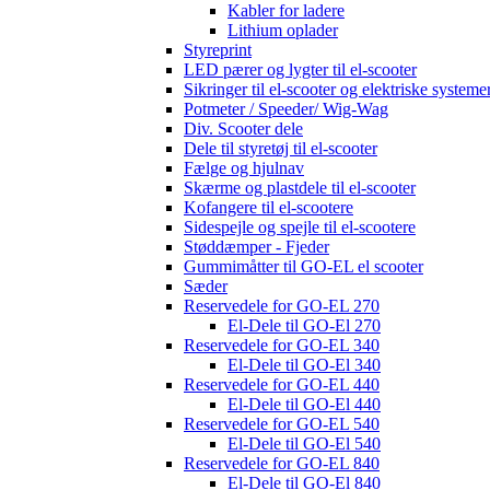
Kabler for ladere
Lithium oplader
Styreprint
LED pærer og lygter til el-scooter
Sikringer til el-scooter og elektriske systeme
Potmeter / Speeder/ Wig-Wag
Div. Scooter dele
Dele til styretøj til el-scooter
Fælge og hjulnav
Skærme og plastdele til el-scooter
Kofangere til el-scootere
Sidespejle og spejle til el-scootere
Støddæmper - Fjeder
Gummimåtter til GO-EL el scooter
Sæder
Reservedele for GO-EL 270
El-Dele til GO-El 270
Reservedele for GO-EL 340
El-Dele til GO-El 340
Reservedele for GO-EL 440
El-Dele til GO-El 440
Reservedele for GO-EL 540
El-Dele til GO-El 540
Reservedele for GO-EL 840
El-Dele til GO-El 840