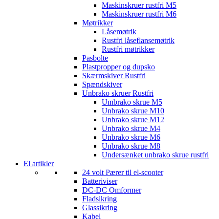
Maskinskruer rustfri M5
Maskinskruer rustfri M6
Møtrikker
Låsemøtrik
Rustfri låseflansemøtrik
Rustfri møtrikker
Pasbolte
Plastpropper og dupsko
Skærmskiver Rustfri
Spændskiver
Unbrako skruer Rustfri
Umbrako skrue M5
Unbrako skrue M10
Unbrako skrue M12
Unbrako skrue M4
Unbrako skrue M6
Unbrako skrue M8
Undersænket unbrako skrue rustfri
El artikler
24 volt Pærer til el-scooter
Batteriviser
DC-DC Omformer
Fladsikring
Glassikring
Kabel