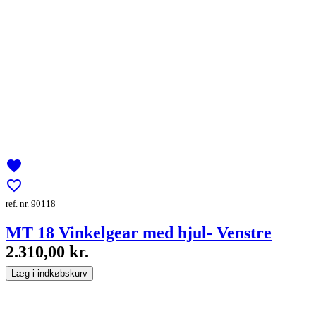
favorite
favorite_border
ref. nr. 90118
MT 18 Vinkelgear med hjul- Venstre
2.310,00 kr.
Læg i indkøbskurv