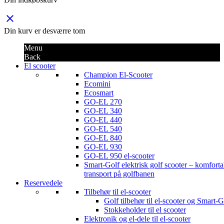
close
Din kurv er desværre tom
Menu
Back
El scooter
Champion El-Scooter
Ecomini
Ecosmart
GO-EL 270
GO-EL 340
GO-EL 440
GO-EL 540
GO-EL 840
GO-EL 930
GO-EL 950 el-scooter
Smart-Golf elektrisk golf scooter – komforta
transport på golfbanen
Reservedele
Tilbehør til el-scooter
Golf tilbehør til el-scooter og Smart-G
Stokkeholder til el scooter
Elektronik og el-dele til el-scooter