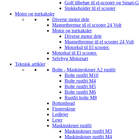
Golf tilbehør til el-scooter og Smart-G
Stokkeholder til el scooter
Motor og trækaksler
Diverse motor dele
Magnetbremse til el scooter 24 Volt
Motor og trækaksler
Diverse motor dele
Magnetbremse til el scooter 24 Volt
Motorkul til El scooter.
Motorkul til El scooter.
Selvbyg Motorsæt
Teknisk artikler
Bolte - Maskineskruer A2 rustfri
Bolte rustfri M10
Bolte rustfri M4
Bolte rustfri M5
Bolte rustfri M6
Rustfri bolte M8
Bottonhead
Fingerskrue
Ledlejer
Lejer
Maskinskruer rustfri
Maskinskruer rustfri M3
Maskinskruer rustfri M4