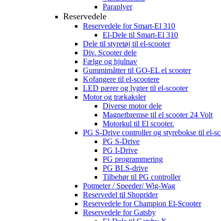
Paraplyer
Reservedele
Reservedele for Smart-El 310
El-Dele til Smart-El 310
Dele til styretøj til el-scooter
Div. Scooter dele
Fælge og hjulnav
Gummimåtter til GO-EL el scooter
Kofangere til el-scootere
LED pærer og lygter til el-scooter
Motor og trækaksler
Diverse motor dele
Magnetbremse til el scooter 24 Volt
Motorkul til El scooter.
PG S-Drive controller og styrebokse til el-sc
PG S-Drive
PG I-Drive
PG programmering
PG BLS-drive
Tilbehør til PG controller
Potmeter / Speeder/ Wig-Wag
Reservedel til Shoprider
Reservedele for Champion El-Scooter
Reservedele for Gatsby