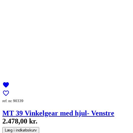
favorite
favorite_border
ref. nr. 90339
MT 39 Vinkelgear med hjul- Venstre
2.478,00 kr.
Læg i indkøbskurv