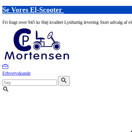
Se Vores El-Scooter
Fri fragt over 945 kr
Høj kvalitet
Lynhurtig levering
Stort udvalg af e
Erhvervskunde
search
search