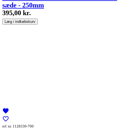
sæde - 250mm
395,00 kr.
Læg i indkøbskurv
favorite
favorite_border
ref. nr. 1128330-700