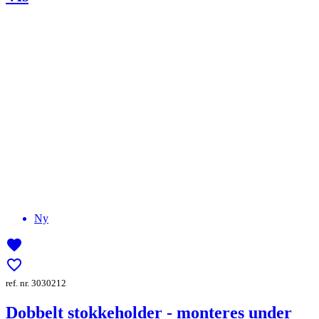
Ny
favorite
favorite_border
ref. nr. 3030212
Dobbelt stokkeholder - monteres under