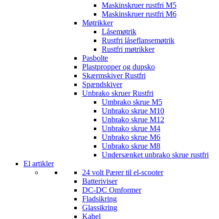
Maskinskruer rustfri M5
Maskinskruer rustfri M6
Møtrikker
Låsemøtrik
Rustfri låseflansemøtrik
Rustfri møtrikker
Pasbolte
Plastpropper og dupsko
Skærmskiver Rustfri
Spændskiver
Unbrako skruer Rustfri
Umbrako skrue M5
Unbrako skrue M10
Unbrako skrue M12
Unbrako skrue M4
Unbrako skrue M6
Unbrako skrue M8
Undersænket unbrako skrue rustfri
El artikler
24 volt Pærer til el-scooter
Batteriviser
DC-DC Omformer
Fladsikring
Glassikring
Kabel