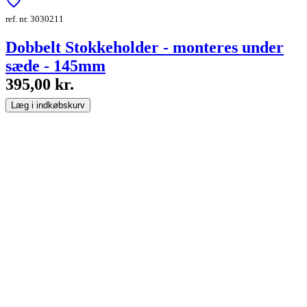
favorite_border
ref. nr. 3030211
Dobbelt Stokkeholder - monteres under
sæde - 145mm
395,00 kr.
Læg i indkøbskurv