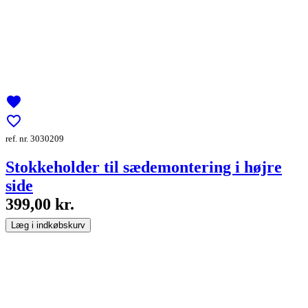
favorite
favorite_border
ref. nr. 3030209
Stokkeholder til sædemontering i højre
side
399,00 kr.
Læg i indkøbskurv