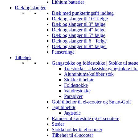
Lithium batterier
Dæk og slanger
Dæk med punkteringsfri indlæg
Dæk og slanger til 10" fælge
Dæk og slanger til 3" fælge
Dæk og slanger til 4" fælge
Dæk og slanger til 5" fælge
Dæk og slanger til 6 " fælge
Dæk og slanger til 8" fælge.
Panserringe
Tilbehør
Gangstokke og foldestokke | Stokke til støtt
Træstokke – klassiske gangstokke i tr
Aluminiums/kulfiber stok
Stokke tilbehør
Foldestokke
Vandrestokke
Paraplyer
Golf tilbehør til el-scooter og Smart-Golf
Jagt tilbehør
Jagtstole
Ramper til kørestole og el-scootere
Sæder
Stokkeholder til el scooter
Tilbehør til el-scooter