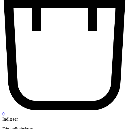
0
Indlæser
Din indkøbskurv