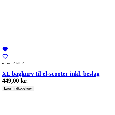
favorite
favorite_border
ref. nr. 1232012
XL bagkurv til el-scooter inkl. beslag
449,00 kr.
Læg i indkøbskurv