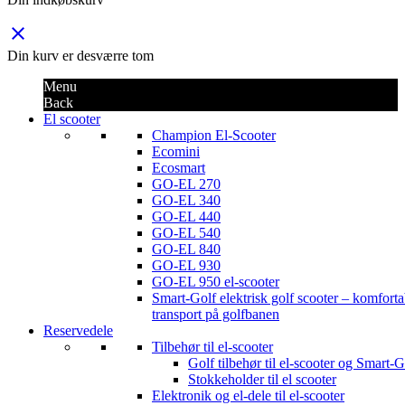
close
Din kurv er desværre tom
Menu
Back
El scooter
Champion El-Scooter
Ecomini
Ecosmart
GO-EL 270
GO-EL 340
GO-EL 440
GO-EL 540
GO-EL 840
GO-EL 930
GO-EL 950 el-scooter
Smart-Golf elektrisk golf scooter – komforta
transport på golfbanen
Reservedele
Tilbehør til el-scooter
Golf tilbehør til el-scooter og Smart-G
Stokkeholder til el scooter
Elektronik og el-dele til el-scooter