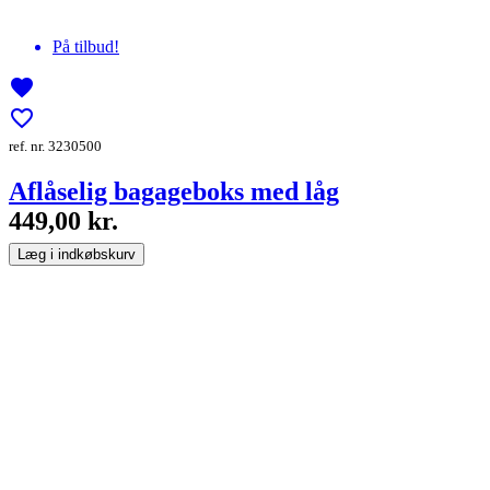
På tilbud!
favorite
favorite_border
ref. nr. 3230500
Aflåselig bagageboks med låg
449,00 kr.
Læg i indkøbskurv