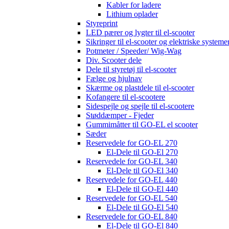
Kabler for ladere
Lithium oplader
Styreprint
LED pærer og lygter til el-scooter
Sikringer til el-scooter og elektriske systeme
Potmeter / Speeder/ Wig-Wag
Div. Scooter dele
Dele til styretøj til el-scooter
Fælge og hjulnav
Skærme og plastdele til el-scooter
Kofangere til el-scootere
Sidespejle og spejle til el-scootere
Støddæmper - Fjeder
Gummimåtter til GO-EL el scooter
Sæder
Reservedele for GO-EL 270
El-Dele til GO-El 270
Reservedele for GO-EL 340
El-Dele til GO-El 340
Reservedele for GO-EL 440
El-Dele til GO-El 440
Reservedele for GO-EL 540
El-Dele til GO-El 540
Reservedele for GO-EL 840
El-Dele til GO-El 840