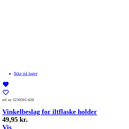
Ikke på lager
favorite
favorite_border
ref. nr. 3230501-426
Vinkelbeslag for iltflaske holder
49,95 kr.
Vis