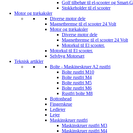
Golf tilbehør til el-scooter og Smart-G
Stokkeholder til el scooter
Motor og trækaksler
Diverse motor dele
Magnetbremse til el scooter 24 Volt
Motor og trækaksler
Diverse motor dele
Magnetbremse til el scooter 24 Volt
Motorkul til El scooter.
Motorkul til El scooter.
Selvbyg Motorsæt
Teknisk artikler
Bolte - Maskineskruer A2 rustfri
Bolte rustfri M10
Bolte rustfri M4
Bolte rustfri M5
Bolte rustfri M6
Rustfri bolte M8
Bottonhead
Fingerskrue
Ledlejer
Lejer
Maskinskruer rustfri
Maskinskruer rustfri M3
Maskinskruer rustfri M4