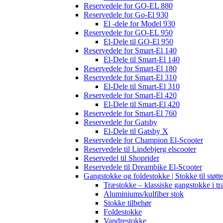
Reservedele for GO-EL 880
Reservedele for Go-El 930
El -dele for Model 930
Reservedele for GO-EL 950
El-Dele til GO-El 950
Reservedele for Smart-El 140
El-Dele til Smart-El 140
Reservedele for Smart-El 180
Reservedele for Smart-El 310
El-Dele til Smart-El 310
Reservedele for Smart-El 420
El-Dele til Smart-El 420
Reservedele for Smart-El 760
Reservedele for Gatsby
El-Dele til Gatsby X
Reservedele for Champion El-Scooter
Reservedele til Lindebjerg elscooter
Reservedel til Shoprider
Reservedele til Dreambike El-Scooter
Gangstokke og foldestokke | Stokke til støtt
Træstokke – klassiske gangstokke i tr
Aluminiums/kulfiber stok
Stokke tilbehør
Foldestokke
Vandrestokke