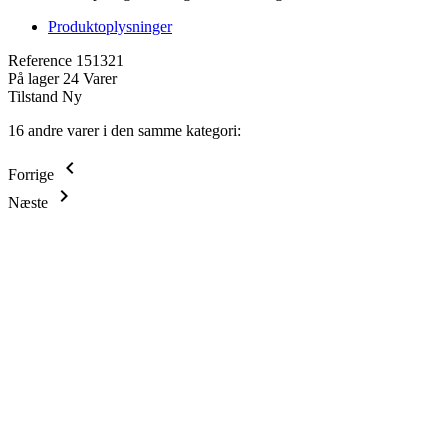
Produktoplysninger
Reference
151321
På lager
24 Varer
Tilstand
Ny
16 andre varer i den samme kategori:
keyboard_arrow_left
Forrige
keyboard_arrow_right
Næste