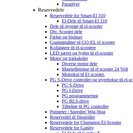
Paraplyer
Reservedele
Reservedele for Smart-El 310
El-Dele til Smart-El 310
Dele til styretøj til el-scooter
Div. Scooter dele
Fælge og hjulnav
Gummimåtter til GO-EL el scooter
Kofangere til el-scootere
LED pærer og lygter til el-scooter
Motor og trækaksler
Diverse motor dele
Magnetbremse til el scooter 24 Volt
Motorkul til El scooter.
PG S-Drive controller og styrebokse til el-sc
PG S-Drive
PG I-Drive
PG programmering
PG BLS-drive
Tilbehør til PG controller
Potmeter / Speeder/ Wig-Wag
Reservedel til Shoprider
Reservedele for Champion El-Scooter
Reservedele for Gatsby