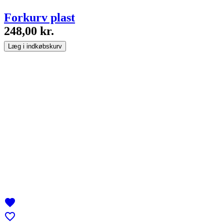
Forkurv plast
248,00 kr.
Læg i indkøbskurv
favorite
favorite_border