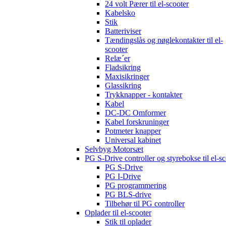
24 volt Pærer til el-scooter
Kabelsko
Stik
Batteriviser
Tændingslås og nøglekontakter til el-
scooter
Relæ´er
Fladsikring
Maxisikringer
Glassikring
Trykknapper - kontakter
Kabel
DC-DC Omformer
Kabel forskruninger
Potmeter knapper
Universal kabinet
Selvbyg Motorsæt
PG S-Drive controller og styrebokse til el-sc
PG S-Drive
PG I-Drive
PG programmering
PG BLS-drive
Tilbehør til PG controller
Oplader til el-scooter
Stik til oplader