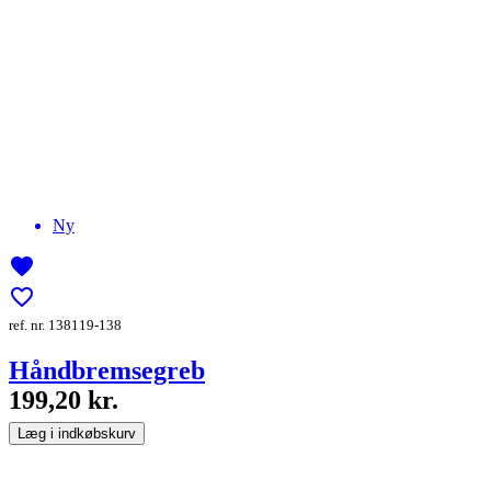
Ny
favorite
favorite_border
ref. nr. 138119-138
Håndbremsegreb
199,20 kr.
Læg i indkøbskurv