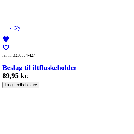
Ny
favorite
favorite_border
ref. nr. 3230304-427
Beslag til iltflaskeholder
89,95 kr.
Læg i indkøbskurv