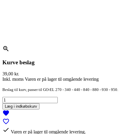
zoom_in
Kurve beslag
39,00 kr.
Inkl. moms
Varen er på lager til omgående levering
Beslag til kurv, passer til GO-EL 270 - 340 - 440 - 840 - 880 - 930 - 950.
Læg i indkøbskurv
favorite
favorite_border

Varen er på lager til omgående levering.