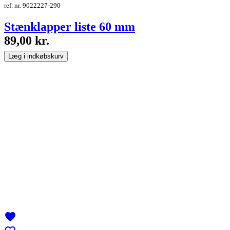
ref. nr. 9022227-290
Stænklapper liste 60 mm
89,00 kr.
Læg i indkøbskurv
favorite